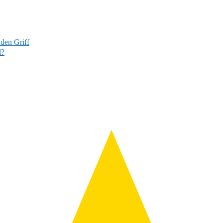
 den Griff
l?