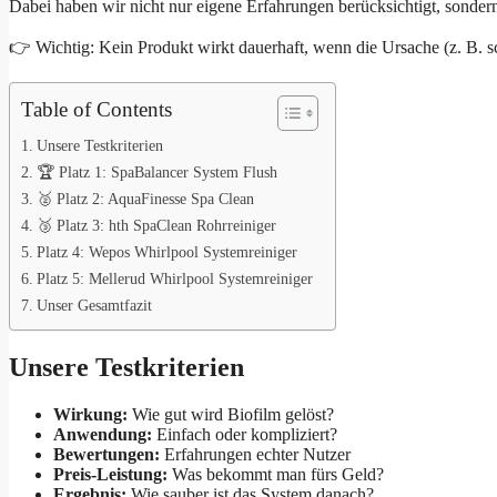
Dabei haben wir nicht nur eigene Erfahrungen berücksichtigt, sonde
👉 Wichtig: Kein Produkt wirkt dauerhaft, wenn die Ursache (z. B. sc
Table of Contents
Unsere Testkriterien
🏆 Platz 1: SpaBalancer System Flush
🥈 Platz 2: AquaFinesse Spa Clean
🥉 Platz 3: hth SpaClean Rohrreiniger
Platz 4: Wepos Whirlpool Systemreiniger
Platz 5: Mellerud Whirlpool Systemreiniger
Unser Gesamtfazit
Unsere Testkriterien
Wirkung:
Wie gut wird Biofilm gelöst?
Anwendung:
Einfach oder kompliziert?
Bewertungen:
Erfahrungen echter Nutzer
Preis-Leistung:
Was bekommt man fürs Geld?
Ergebnis:
Wie sauber ist das System danach?