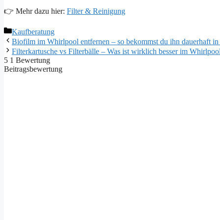
👉 Mehr dazu hier:
Filter & Reinigung
Kategorien
Kaufberatung
Biofilm im Whirlpool entfernen – so bekommst du ihn dauerhaft in
Filterkartusche vs Filterbälle – Was ist wirklich besser im Whirlpoo
5
1
Bewertung
Beitragsbewertung